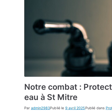
Notre combat : Protect
eau à St Mitre
Par
admin2983
Publié le
9 avril 2025
Publié dans
Pro