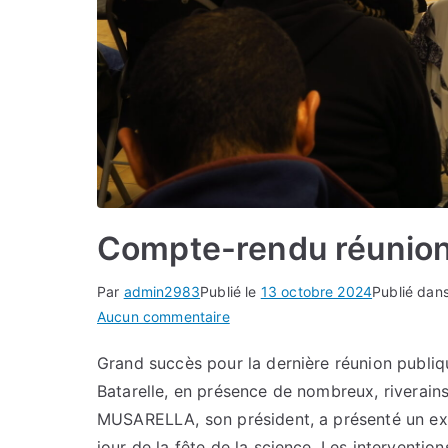
Compte-rendu réunion
Par
admin2983
Publié le
13 octobre 2024
Publié dan
sur
Aucun commentaire
Compte-
Grand succès pour la dernière réunion publ
rendu
Batarelle, en présence de nombreux, riverains
réunion
publique
MUSARELLA, son président, a présenté un expo
du
jour de la fête de la science. Les intervention