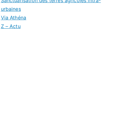
Sanctuarisation des terres agricoles intra-
urbaines
Via Athéna
Z – Actu