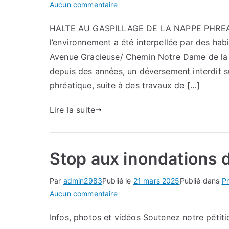
sur
Aucun commentaire
Notre
HALTE AU GASPILLAGE DE LA NAPPE PHREATI
combat
l’environnement a été interpellée par des hab
:
Protection
Avenue Gracieuse/ Chemin Notre Dame de la C
de
depuis des années, un déversement interdit 
la
phréatique, suite à des travaux de […]
ressource
en
Lire la suite
eau
à
St
Stop aux inondations d
Mitre
Par
admin2983
Publié le
21 mars 2025
Publié dans
Pr
sur
Aucun commentaire
Stop
Infos, photos et vidéos Soutenez notre pétiti
aux