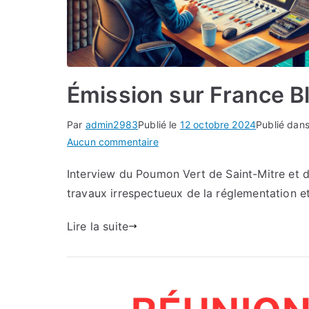
Émission sur France B
Par
admin2983
Publié le
12 octobre 2024
Publié dan
sur
Aucun commentaire
Émission
Interview du Poumon Vert de Saint-Mitre et de
sur
travaux irrespectueux de la réglementation et
France
Bleu
Lire la suite
Provence