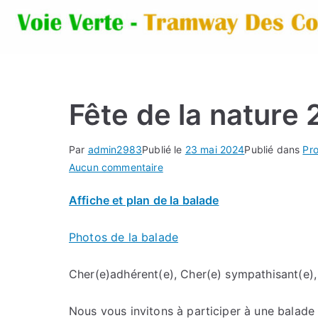
Fête de la nature
Par
admin2983
Publié le
23 mai 2024
Publié dans
Pro
sur
Aucun commentaire
Fête
Affiche et plan de la balade
de
la
Photos de la balade
nature
2024
Cher(e)adhérent(e), Cher(e) sympathisant(e),
Nous vous invitons à participer à une balade a