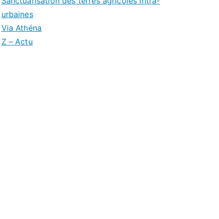
Sanctuarisation des terres agricoles intra-
urbaines
Via Athéna
Z – Actu