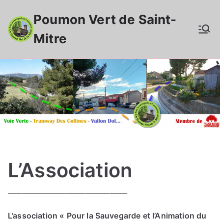
Aller
Poumon Vert de Saint-
au
contenu
Mitre
L’Association
__________________________________
L’association « Pour la Sauvegarde et l’Animation du