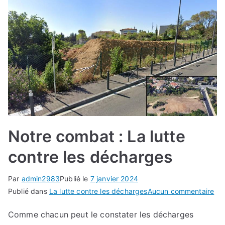
Notre combat : La lutte
contre les décharges
Par
admin2983
Publié le
7 janvier 2024
sur
Publié dans
La lutte contre les décharges
Aucun commentaire
Not
Comme chacun peut le constater les décharges
co