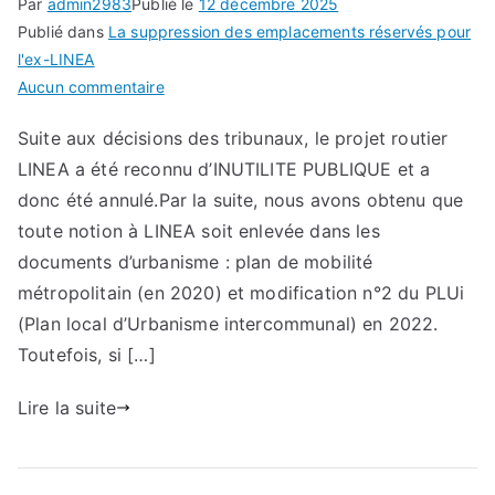
Par
admin2983
Publié le
12 décembre 2025
Publié dans
La suppression des emplacements réservés pour
l'ex-LINEA
sur
Aucun commentaire
Notre
Suite aux décisions des tribunaux, le projet routier
combat
LINEA a été reconnu d’INUTILITE PUBLIQUE et a
:
La
donc été annulé.Par la suite, nous avons obtenu que
suppression
toute notion à LINEA soit enlevée dans les
des
documents d’urbanisme : plan de mobilité
emplacements
métropolitain (en 2020) et modification n°2 du PLUi
réservés
(Plan local d’Urbanisme intercommunal) en 2022.
pour
Toutefois, si […]
l’ex-
LINEA
Lire la suite