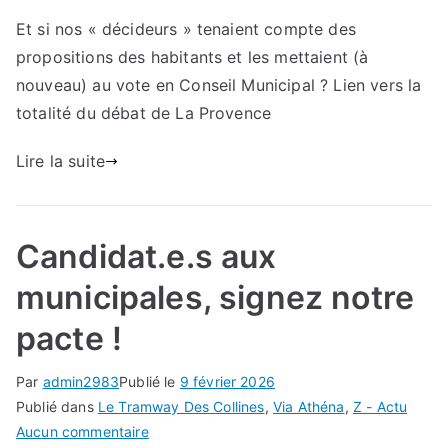
Le
Et si nos « décideurs » tenaient compte des
Tramway
propositions des habitants et les mettaient (à
Des
Collines
nouveau) au vote en Conseil Municipal ? Lien vers la
s’invite
totalité du débat de La Provence
au
débat
Lire la suite
des
municipales
grâce
Candidat.e.s aux
à
Sébastien
municipales, signez notre
Delogu
pacte !
Par
admin2983
Publié le
9 février 2026
Publié dans
Le Tramway Des Collines
,
Via Athéna
,
Z - Actu
sur
Aucun commentaire