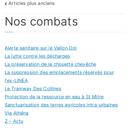
Navigation
Articles plus anciens
des
Nos combats
articles
Alerte sanitaire sur le Vallon Dol
La lutte contre les décharges
La préservation de la chouette chevêche
La suppression des emplacements réservés pour
l'ex-LINEA
Le Tramway Des Collines
Protection de la ressource en eau à St Mitre
Sanctuarisation des terres agricoles intra-urbaines
Via Athéna
Z – Actu