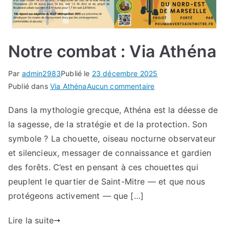
Notre combat : Via Athéna
Par
admin2983
Publié le
23 décembre 2025
sur
Publié dans
Via Athéna
Aucun commentaire
Notre
Dans la mythologie grecque, Athéna est la déesse de
combat
la sagesse, de la stratégie et de la protection. Son
:
Via
symbole ? La chouette, oiseau nocturne observateur
Athéna
et silencieux, messager de connaissance et gardien
des forêts. C’est en pensant à ces chouettes qui
peuplent le quartier de Saint-Mitre — et que nous
protégeons activement — que […]
Lire la suite