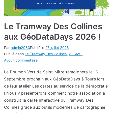
Le Tramway Des Collines
aux GéoDataDays 2026 !
Par
admin2983
Publié le
27 juillet 2026
Publié dans
Le Tramway Des Collines
,
Z - Actu
sur
Aucun commentaire
Le
Le Poumon Vert de Saint-Mitre témoignera le 16
Tramway
Septembre prochain aux GéoDataDays à Tours lors
Des
Collines
de leur atelier Les cartes au service de la démocratie
aux
! Nous y présenterons comment notre association a
GéoDataDays
construit la carte interactive du Tramway Des
2026
Collines grâce aux outils modernes de cartographie
!