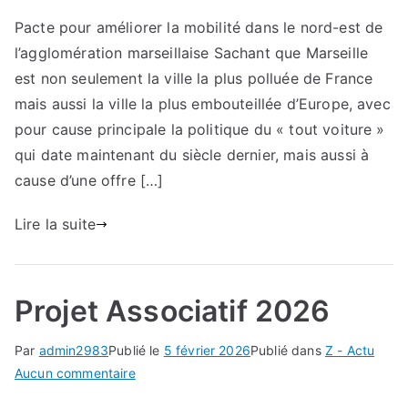
Candidat.e.s
Pacte pour améliorer la mobilité dans le nord-est de
aux
l’agglomération marseillaise Sachant que Marseille
municipales,
signez
est non seulement la ville la plus polluée de France
notre
mais aussi la ville la plus embouteillée d’Europe, avec
pacte
pour cause principale la politique du « tout voiture »
!
qui date maintenant du siècle dernier, mais aussi à
cause d’une offre […]
Lire la suite
Projet Associatif 2026
Par
admin2983
Publié le
5 février 2026
Publié dans
Z - Actu
sur
Aucun commentaire
Projet