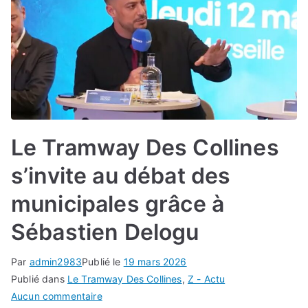
Le Tramway Des Collines
s’invite au débat des
municipales grâce à
Sébastien Delogu
Par
admin2983
Publié le
19 mars 2026
Publié dans
Le Tramway Des Collines
,
Z - Actu
sur
Aucun commentaire