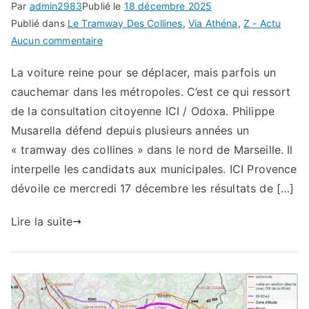
Par
admin2983
Publié le
18 décembre 2025
Publié dans
Le Tramway Des Collines
,
Via Athéna
,
Z - Actu
sur
Aucun commentaire
ICI
La voiture reine pour se déplacer, mais parfois un
Provence
cauchemar dans les métropoles. C’est ce qui ressort
:
Le
de la consultation citoyenne ICI / Odoxa. Philippe
Tramway
Musarella défend depuis plusieurs années un
Des
« tramway des collines » dans le nord de Marseille. Il
Collines
interpelle les candidats aux municipales. ICI Provence
et
dévoile ce mercredi 17 décembre les résultats de […]
la
Via
Lire la suite
Athéna