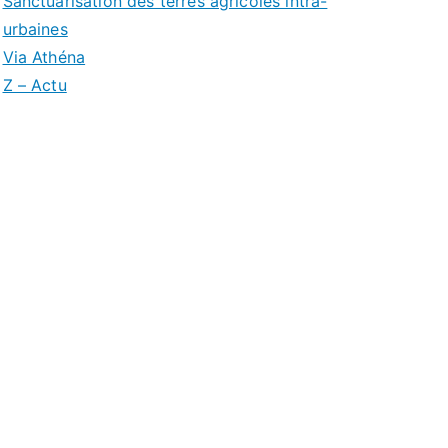
Sanctuarisation des terres agricoles intra-
urbaines
Via Athéna
Z – Actu