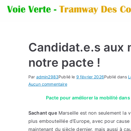
Candidat.e.s aux 
notre pacte !
Par
admin2983
Publié le
9 février 2026
Publié dans
L
sur
Aucun commentaire
Candidat.e.s
Pacte pour améliorer la mobilité dans
aux
municipales,
Sachant que
Marseille est non seulement la vil
signez
notre
plus embouteillée d’Europe, avec pour cause p
pacte
maintenant du siècle dernier, mais aussi à c