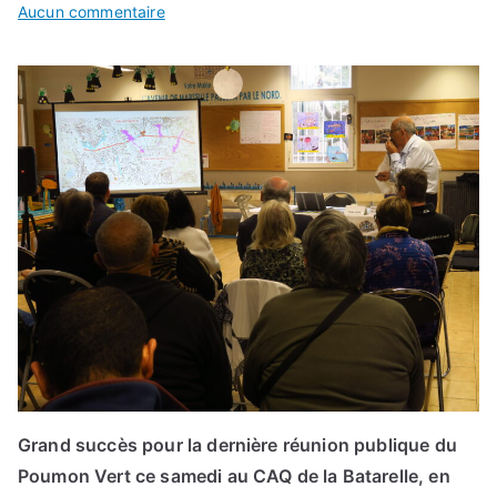
sur
Aucun commentaire
Compte-
rendu
réunion
publique
du
12/10
Grand succès pour la dernière réunion publique du
Poumon Vert ce samedi au CAQ de la Batarelle, en