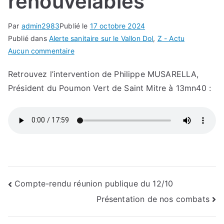
renouvelables
Par
admin2983
Publié le
17 octobre 2024
Publié dans
Alerte sanitaire sur le Vallon Dol
,
Z - Actu
sur
Aucun commentaire
Interview
Retrouvez l’intervention de Philippe MUSARELLA,
du
Président du Poumon Vert de Saint Mitre à 13mn40 :
PVSM
sur
les
énergies
renouvelables
Navigation
Compte-rendu réunion publique du 12/10
Présentation de nos combats
de