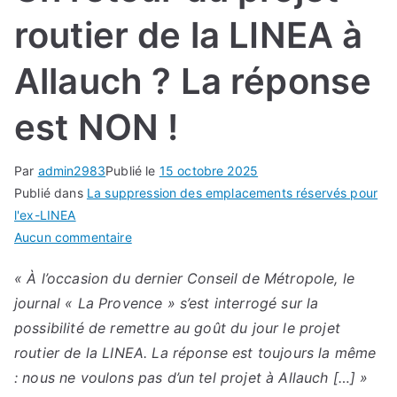
routier de la LINEA à
Allauch ? La réponse
est NON !
Par
admin2983
Publié le
15 octobre 2025
Publié dans
La suppression des emplacements réservés pour
l'ex-LINEA
sur
Aucun commentaire
Un
« À l’occasion du dernier Conseil de Métropole, le
retour
journal « La Provence » s’est interrogé sur la
du
projet
possibilité de remettre au goût du jour le projet
routier
routier de la LINEA. La réponse est toujours la même
de
: nous ne voulons pas d’un tel projet à Allauch […] »
la