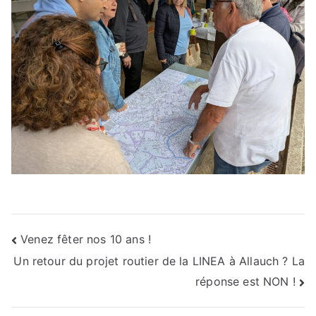
Navigation
Venez fêter nos 10 ans !
Un retour du projet routier de la LINEA à Allauch ? La
de
réponse est NON !
l’article