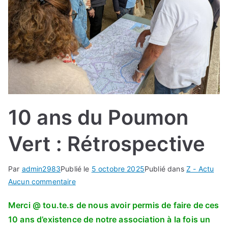
10 ans du Poumon
Vert : Rétrospective
Par
admin2983
Publié le
5 octobre 2025
Publié dans
Z - Actu
sur
Aucun commentaire
10
Merci @ tou.te.s de nous avoir permis de faire de ces
ans
10 ans d’existence de notre association à la fois un
du