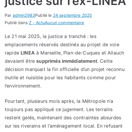
justice sur l’ex-LINEA
Par
admin2983
Publié le
24 septembre 2025
sur
Publié dans
Z - Actu
Aucun commentaire
La
Le 21 mai 2025, la justice a tranché : les
Métropole
emplacements réservés destinés au projet de voie
s’obstine
à
rapide
LINEA
à Marseille, Plan-de-Cuques et Allauch
ignorer
devaient être
supprimés immédiatement
. Cette
la
décision marquait la fin officielle d’un projet reconnu
justice
inutile et nuisible pour les habitants comme pour
sur
l’environnement.
l’ex-
LINEA
Pourtant, plusieurs mois après, la Métropole n’a
toujours pas appliqué ce jugement. Les terrains
restent gelés, maintenant des contraintes absurdes
sur les riverains et l’aménagement local. En refusant